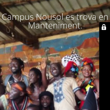
Campus Nousol es trova en
Manteniment.