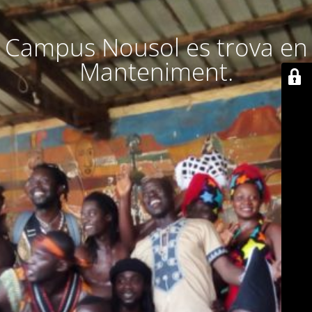
Campus Nousol es trova en
Manteniment.