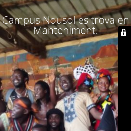
Campus Nousol es trova en
Manteniment.