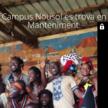
Campus Nousol es trova en
Manteniment.