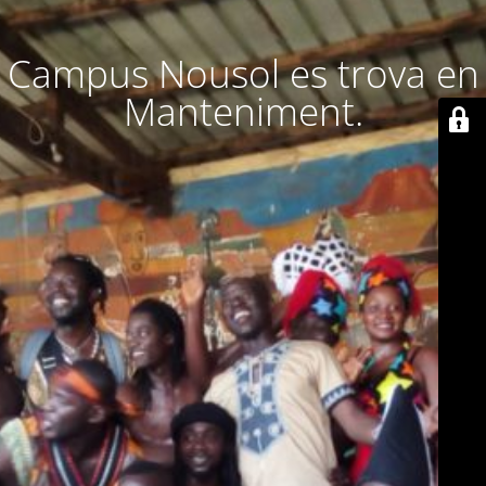
Campus Nousol es trova en
Manteniment.