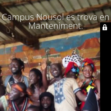
Campus Nousol es trova en
Manteniment.