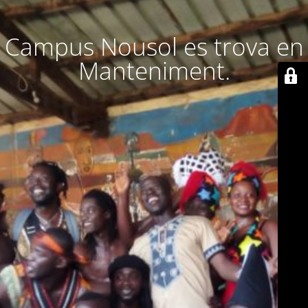
Campus Nousol es trova en
Manteniment.