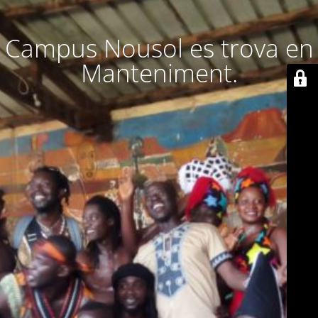
Campus Nousol es trova en
Manteniment.