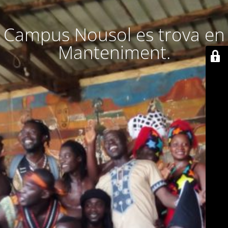
Campus Nousol es trova en
Manteniment.