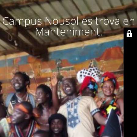
Campus Nousol es trova en
Manteniment.