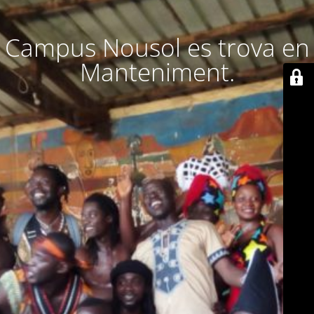
Campus Nousol es trova en
Manteniment.