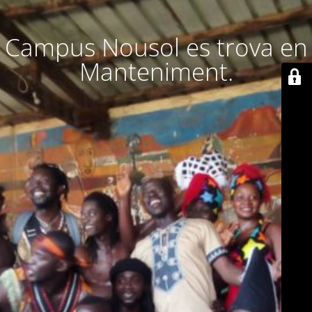
Campus Nousol es trova en
Manteniment.