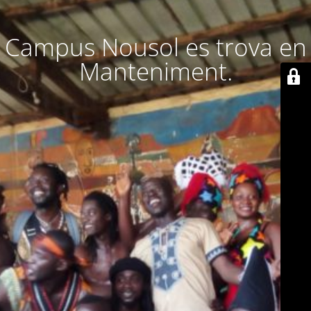
Campus Nousol es trova en
Manteniment.