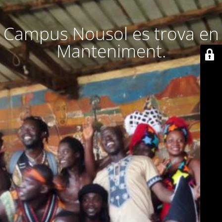
Campus Nousol es trova en
Manteniment.