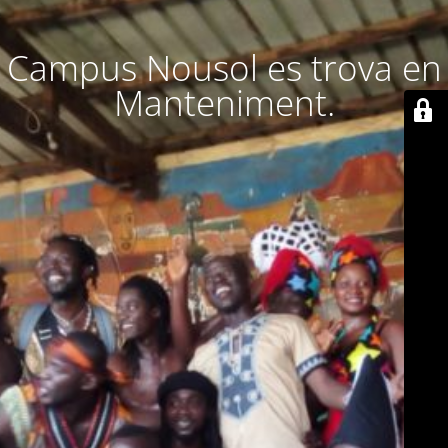
Campus Nousol es trova en
Manteniment.